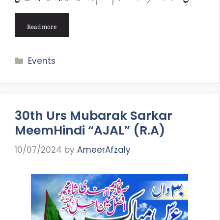
Read more
Categories
Events
30th Urs Mubarak Sarkar
MeemHindi “AJAL” (R.A)
10/07/2024
by
AmeerAfzaly