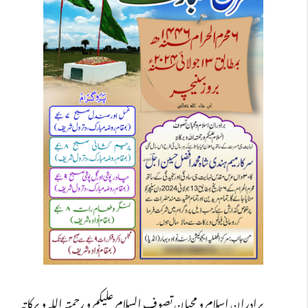
برادرانِ اسلام و محبان تصوف السلام علیکم و رحمتہ اللہ و برکاتہ