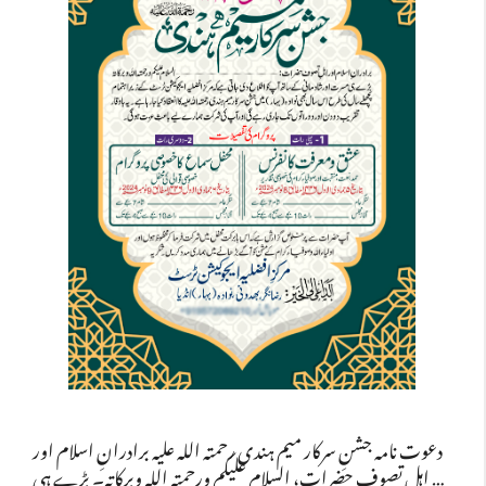
دعوت نامہ جشنِ سرکار میم ہندی رحمتہ اللہ علیہ برادرانِ اسلام اور
اہلِ تصوف حضرات، السلام علیکم ورحمتہ اللہ وبرکاتہ۔ بڑے ہی …