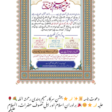
دعوت نامہ
جشنِ سرکار میم ہندی رحمتہ اللہ
علیہ
برادرانِ اسلام اور اہلِ تصوف حضرات، السلام
علیکم …