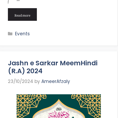
Read more
Categories
Events
Jashn e Sarkar MeemHindi
(R.A) 2024
23/10/2024
by
AmeerAfzaly