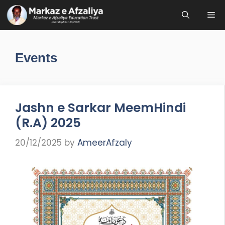
Skip
Me
to
content
Events
Jashn e Sarkar MeemHindi
(R.A) 2025
20/12/2025
by
AmeerAfzaly