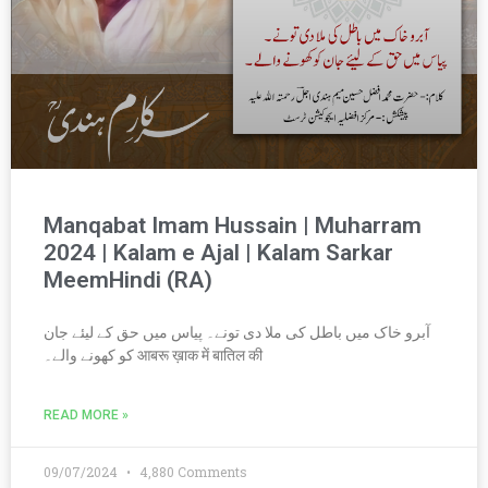
Manqabat Imam Hussain | Muharram
2024 | Kalam e Ajal | Kalam Sarkar
MeemHindi (RA)
آبرو خاک میں باطل کی ملا دی تونے۔ پیاس میں حق کے لیئے جان
کو کھونے والے۔ आबरू ख़ाक में बातिल की
READ MORE »
09/07/2024
4,880 Comments