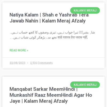
KALAM E MERAJ
Natiya Kalam | Shah e Yashrab Tera
Jawab Nahin | Kalam Meraj Afzaly
شاہِ یشربؐ تیرا جواب نہیں، تیری وصفوں کا کچھ حساب نہیں۔
تجھ سے بڑھکر کوئی شباب نہیں۔۔ शाहे यशरब तेरा जवाब नहीं,
READ MORE »
22/08/2023
2,516 Comments
KALAM E MERAJ
Manqabat Sarkar MeemHindi |
Munkashif Raaz MeemHindi Agar Ho
Jaye | Kalam Meraj Afzaly