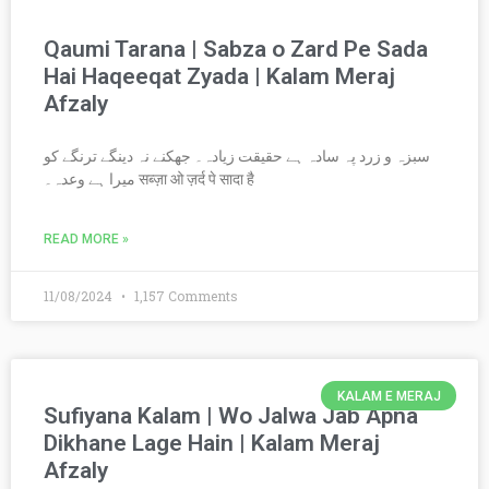
Qaumi Tarana | Sabza o Zard Pe Sada
Hai Haqeeqat Zyada | Kalam Meraj
Afzaly
سبزہ و زرد پہ سادہ ہے حقیقت زیادہ۔ جھکنے نہ دینگے ترنگے کو
میرا ہے وعدہ۔ सब्ज़ा ओ ज़र्द पे सादा है
READ MORE »
11/08/2024
1,157 Comments
KALAM E MERAJ
Sufiyana Kalam | Wo Jalwa Jab Apna
Dikhane Lage Hain | Kalam Meraj
Afzaly