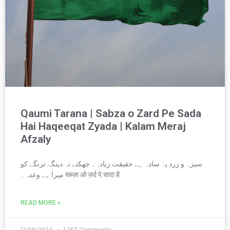
Qaumi Tarana | Sabza o Zard Pe Sada
Hai Haqeeqat Zyada | Kalam Meraj
Afzaly
سبزہ و زرد پہ سادہ ہے حقیقت زیادہ۔ جھکنے نہ دینگے ترنگے کو
میرا ہے وعدہ۔ सब्ज़ा ओ ज़र्द पे सादा है
READ MORE »
11/08/2024
1,157 Comments