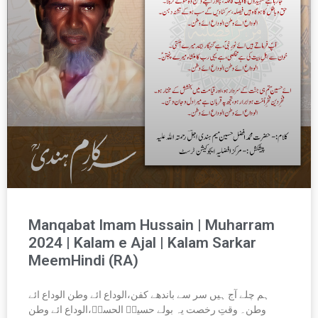
Manqabat Imam Hussain | Muharram
2024 | Kalam e Ajal | Kalam Sarkar
MeemHindi (RA)
ہم چلے آج ہیں سر سے باندھے کفن،الوداع ائے وطن الوداع ائے
وطن۔ وقتِ رخصت یہ بولے حسینؑ الحسنؑ،الوداع ائے وطن