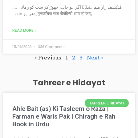
مُنکشف راز میم ہندیؒ اگر ہو جائے، چھوڑ کر سب کو زمانہ ہی
اِدھر ہو جائے۔ मुनकशिफ़ राज़ मीमहिन्दी अगर हो जाए,
READ MORE »
15/06/2023
336 Comments
« Previous
1
2
3
Next »
Tahreer e Hidayat
TAHREER E HIDAYAT
Ahle Bait (as) Ki Tasleem o Raza |
Farman e Waris Pak | Chiragh e Rah
Book in Urdu