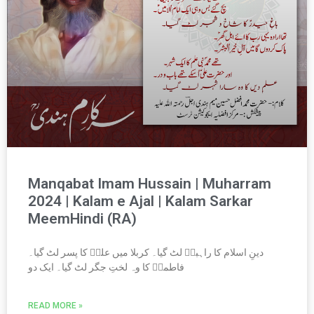
Manqabat Imam Hussain | Muharram
2024 | Kalam e Ajal | Kalam Sarkar
MeemHindi (RA)
دینِ اسلام کا راہبرؑ لٹ گیا۔ کربلا میں علیؑ کا پسر لٹ گیا۔
فاطمہؑ کا وہ لختِ جگر لٹ گیا۔ ایک دو
READ MORE »