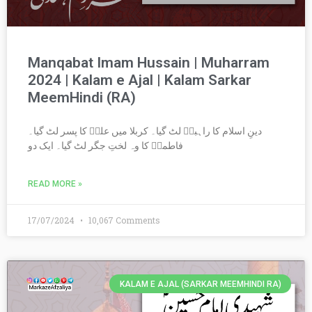
Manqabat Imam Hussain | Muharram
2024 | Kalam e Ajal | Kalam Sarkar
MeemHindi (RA)
دینِ اسلام کا راہبرؑ لٹ گیا۔ کربلا میں علیؑ کا پسر لٹ گیا۔
فاطمہؑ کا وہ لختِ جگر لٹ گیا۔ ایک دو
READ MORE »
17/07/2024
10,067 Comments
KALAM E AJAL (SARKAR MEEMHINDI RA)