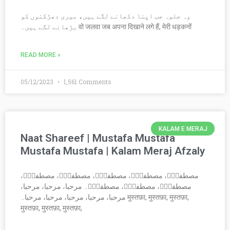
وہ جلوہ جب اپنا دکھانے لگے ہیں، میری دھڑکنوں کو
بڑھانے لگے ہیں۔ वो जलवा जब अपना दिखाने लगे हैं, मेरी धड़कनों
READ MORE »
05/12/2023
1,561 Comments
KALAM E MERAJ
Naat Shareef | Mustafa Mustafa
Mustafa Mustafa | Kalam Meraj Afzaly
مصطفیٰؐ، مصطفیٰؐ، مصطفیٰؐ، مصطفیٰؐ، مصطفیٰؐ،
مصطفیٰؐ، مصطفیٰؐ، مصطفیٰؐ۔ مرحبا، مرحبا، مرحبا،
مرحبا، مرحبا، مرحبا، مرحبا، مرحبا۔ मुस्तफ़ा, मुस्तफ़ा, मुस्तफ़ा,
मुस्तफ़ा, मुस्तफ़ा, मुस्तफ़ा,