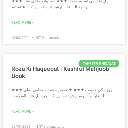
★★★ اہلِ بیتؑ کی تسلیم و رضا ★★★ سید وارث علی شاہ
رحمۃ اللہ علیہ ارشاد فرماتے ہیں کہ : ★ تسلیم
READ MORE »
16/02/2024
667 Comments
TAHREER E HIDAYAT
Roza Ki Haqeeqat | Kashful Mahjoob
Book
★★★ روزے کی حقیقت ★★★ ★ حضور محمد مصطفیٰ صلی
اللہ علیہ وآلہ وسلم فرماتے ہیں کہ : جبرائیل علیہ السلام نے
READ MORE »
29/03/2023
4,372 Comments