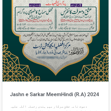
Jashn e Sarkar MeemHindi (R.A) 2024
دعوت نامہ جشنِ سرکار میم ہندی رحمتہ اللہ علیہ