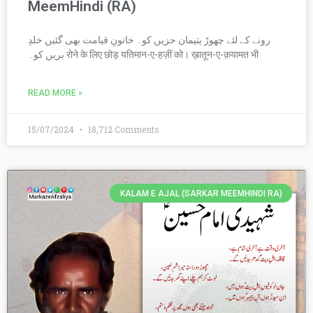
MeemHindi (RA)
رونے کے لئے چھوڑ یتیمان حزیں کو۔ خاتونِ قیامت بھی گئیں خلدِ
بریں کو۔ रोने के लिए छोड़ यतिमान-ए-हज़ीं को। ख़ातून-ए-क़यामत भी
READ MORE »
15/07/2024
18,712 Comments
KALAM E AJAL (SARKAR MEEMHINDI RA)