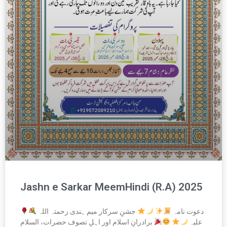
Jashn e Sarkar MeemHindi (R.A) 2025
دعوت نامہ
جشنِ سرکار میم ہندی رحمتہ اللہ
علیہ
برادرانِ اسلام اور اہلِ تصوف حضرات، السلام