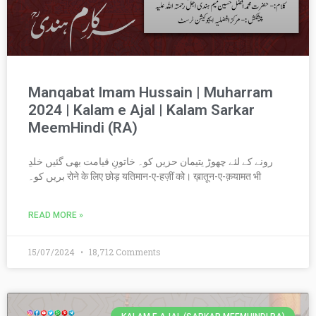
Manqabat Imam Hussain | Muharram
2024 | Kalam e Ajal | Kalam Sarkar
MeemHindi (RA)
رونے کے لئے چھوڑ یتیمان حزیں کو۔ خاتونِ قیامت بھی گئیں خلدِ
بریں کو۔ रोने के लिए छोड़ यतिमान-ए-हज़ीं को। ख़ातून-ए-क़यामत भी
READ MORE »
15/07/2024
18,712 Comments