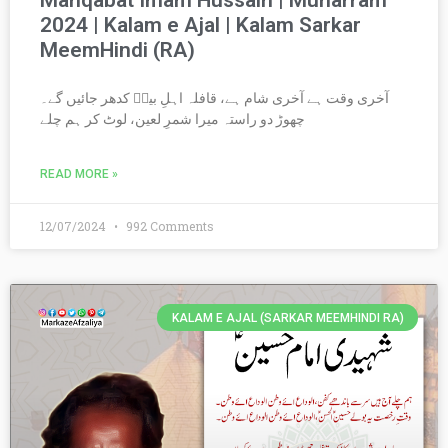
Manqabat Imam Hussain | Muharram
2024 | Kalam e Ajal | Kalam Sarkar
MeemHindi (RA)
آخری وقت ہے آخری شام ہے، قافلہ اہلِ بیتؑ کدھر جائیں گے۔
چھوڑ دو راستہ میرا شمرِ لعین، لوٹ کر ہم چلے
READ MORE »
12/07/2024
992 Comments
KALAM E AJAL (SARKAR MEEMHINDI RA)