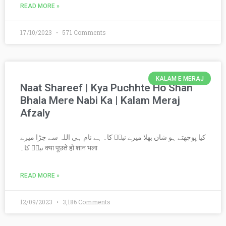
READ MORE »
17/10/2023
571 Comments
KALAM E MERAJ
Naat Shareef | Kya Puchhte Ho Shan
Bhala Mere Nabi Ka | Kalam Meraj
Afzaly
کیا پوچھتے ہو شان بھلا میرے نبیؐ کا۔ ہے نام ہی اللہ سے جڑا میرے
نبیؐ کا۔ ‍क्या पूछते हो शान भला
READ MORE »
12/09/2023
3,186 Comments