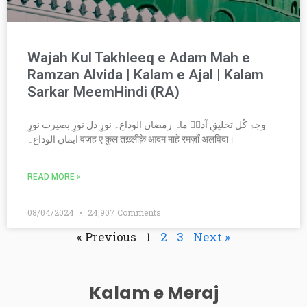
Wajah Kul Takhleeq e Adam Mah e
Ramzan Alvida | Kalam e Ajal | Kalam
Sarkar MeemHindi (RA)
وجۂ کُل تخلیقِ آدمؑ ماہِ رمضاں الوداع۔ نورِ دل نورِ بصیرت نورِ
ایماں الوداع۔ वजह ए कुल तख़्लीक़े आदम माहे रमज़ाँ अलविदा।
READ MORE »
08/04/2024
24,907 Comments
« Previous
1
2
3
Next »
Kalam e Meraj