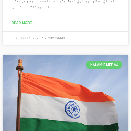
برادرانِ اسلام اور اہلِ تصوف حضرات، السلام علیکم ورحمتہ
اللہ وبرکاتہ۔ بڑے ہی
READ MORE »
23/10/2024
9,046 Comments
KALAM E MERAJ