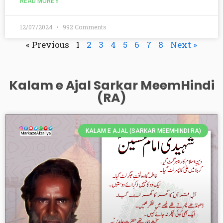
READ MORE »
12/07/2024
992 Comments
« Previous
1
2
3
4
5
6
7
8
Next »
Kalam e Ajal Sarkar MeemHindi
(RA)
KALAM E AJAL (SARKAR MEEMHINDI RA)