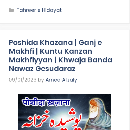
Categories
Tahreer e Hidayat
Poshida Khazana | Ganj e
Makhfi | Kuntu Kanzan
Makhfiyyan | Khwaja Banda
Nawaz Gesudaraz
09/01/2023
by
AmeerAfzaly