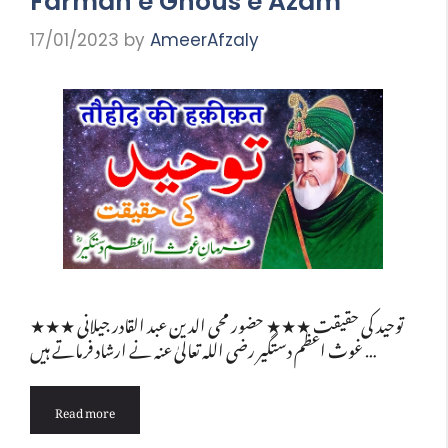
Farman e Ghous e Azam
17/01/2023
by
AmeerAfzaly
★★★ توحید کی حقیقت ★★★ حضور محی الدین عبد القادر جیلانی
غوث اعظم دستگیر رضی اللہ تعالیٰ عنہ نے ارشاد فرماتے ہیں …
Read more