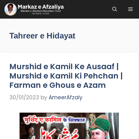
Skip
Me
to
content
Tahreer e Hidayat
Murshid e Kamil Ke Ausaaf |
Murshid e Kamil Ki Pehchan |
Farman e Ghous e Azam
30/01/2023
by
AmeerAfzaly