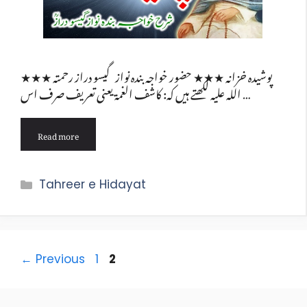
★★★ پوشیدہ خزانہ ★★★ حضور خواجہ بندہ نواز گیسو دراز رحمتہ
اللہ علیہ لکھتے ہیں کہ: کاشف الغمۃ یعنی تعریف صرف اس …
Read more
Categories
Tahreer e Hidayat
Page
Page
←
Previous
1
2