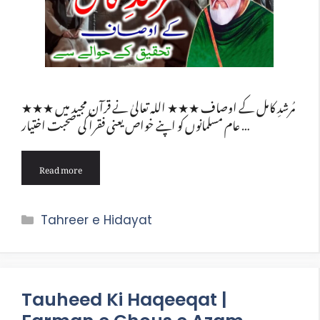
★★★ مُرشدِ کامل کے اوصاف ★★★ اللہ تعالیٰ نے قرآن مجید میں
عام مسلمانوں کو اپنے خواص یعنی فقرا کی صحبت اختیار …
Read more
Categories
Tahreer e Hidayat
Tauheed Ki Haqeeqat |