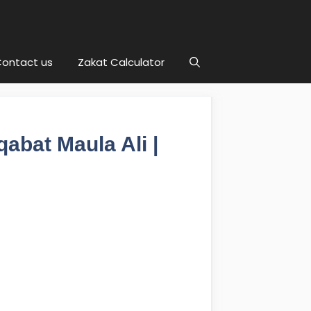
ontact us
Zakat Calculator
abat Maula Ali |