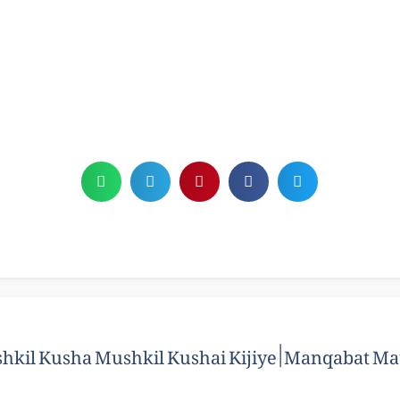
hkil Kusha Mushkil Kushai Kijiye | Manqabat Mau