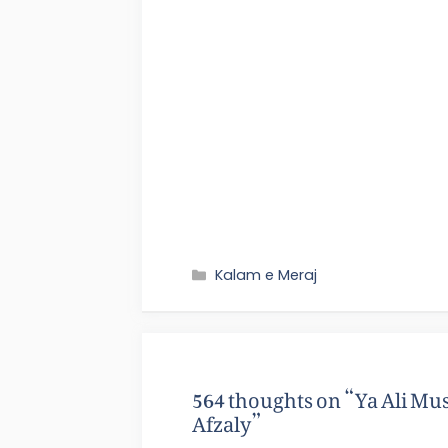
Kalam e Meraj
564 thoughts on “Ya Ali Mus
Afzaly”