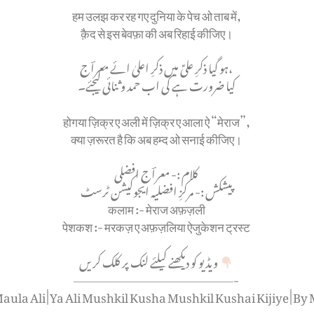
हम उलझ कर रह गए दुनिया के पेच ओ ताब में,
क़ैद से इस बेवफ़ा की अब रिहाई कीजिए।
ہو گیا ذکرِ علیؑ میں ذکرِ اعلیٰ ائے معراؔج،
کیا ضرورت ہے کی اب حمد و ثنائی کیجئے۔
होगया ज़िक्र ए अली में ज़िक्र ए आला ऐ “मेराज”,
क्या ज़रूरत है कि अब हम्द ओ सनाई कीजिए।
کلام :- معراؔج افضلی
پیشکش :- مرکزِ افضلیہ ایجوکیشن ٹرسٹ
कलाम :- मेराज अफ़ज़ली
पेशकश :- मरकज़ ए अफ़ज़लिया ऐजुकेशन ट्रस्ट
ویڈیو کو دیکھنے کیلئے لنک پر کلک کریں ⁦
———————————————————-
la Ali | Ya Ali Mushkil Kusha Mushkil Kushai Kijiye | By 