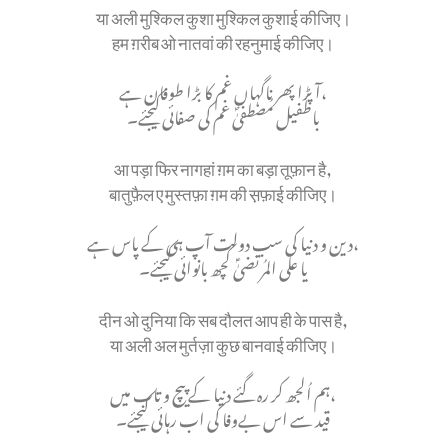
या अली मुश्किल कुशा मुश्किल कुशाई कीजिए।
हम ग़रीब ओ नातवां की रहनुमाई कीजिए।
آ پڑا پھر ناگہاں غم کا بڑا طوفان ہے،
باطُفیل مُصطفیٰؐ غم کی صفائی کیجئے۔
आ पड़ा फिर नागहां ग़म का बड़ा तूफ़ान है,
बातुफ़ैल ए मुस्तफ़ा ग़म की स़फ़ाई कीजिए।
دین و دنیا کی سب دولت آپ ہی کے پاس ہے،
یا علی المُرتضیٰؑ کچھ بانوائی کیجئے۔
दीन ओ दुनिया कि सब दौलत आप ही के पास है,
या अली अल मुर्तज़ा कुछ बानवाई कीजिए।
ہم اُلجھ کر رہ گئے دنیا کے پیچ و تاب میں،
قید سے اس بےوفا کی اب رہائی کیجئے۔