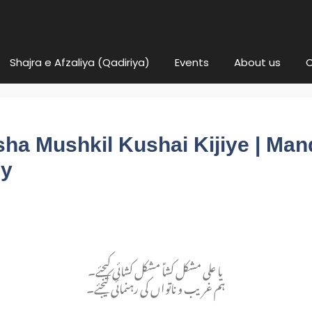
Shajra e Afzaliya (Qadiriya)
Events
About us
C
sha Mushkil Kushai Kijiye | Manq
ly
یا علی مشکل کشاؑ مشکل کشائی کیجئے۔
ہم غریب و ناتواں کی رہنمائی کیجئے۔