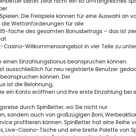
pinbetter bietet zwar nicht ein so umfangreiches S
ber
 Spielen. Die Freispiele können für eine Auswahl an
die Wettanforderungen für alle
 35-fache des gesamten Bonusbetrags – das ist zie
hat
t-Casino-Willkommensangebot in vier Teile zu unter
en einen Einzahlungsbonus beanspruchen können.
t ausschließlich für neu registrierte Benutzer geda
 beanspruchen können. Der
 ist die Belohnung,
Sie ein Konto eröffnen und Ihre erste Einzahlung be
sreise durch SpinBetter, wo Sie nicht nur
inden, sondern auch von großzügigen Boni, Werbeakt
vice profitieren können. SpinBetter hat eine Reihe v
ts, Live-Casino-Tische und eine breite Palette von S